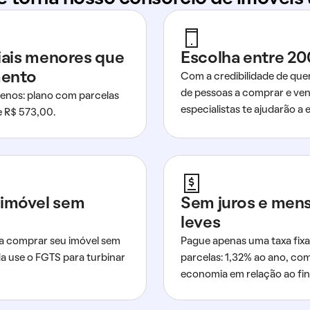
ciais menores que
Escolha entre 20
mento
Com a credibilidade de que
de pessoas a comprar e ven
nos: plano com parcelas
especialistas te ajudarão a e
de R$ 573,00.
imóvel sem
Sem juros e men
leves
a comprar seu imóvel sem
Pague apenas uma taxa fixa
da use o FGTS para turbinar
parcelas: 1,32% ao ano, co
economia em relação ao fi