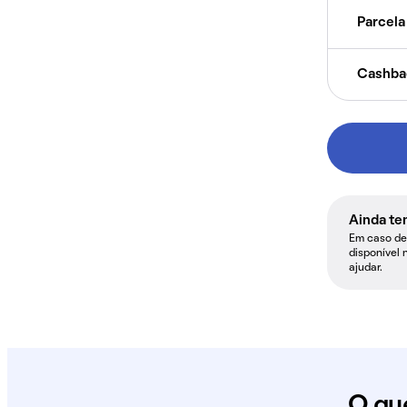
Parcela 
Cashba
Ainda te
Em caso de 
disponível 
ajudar.
O qu