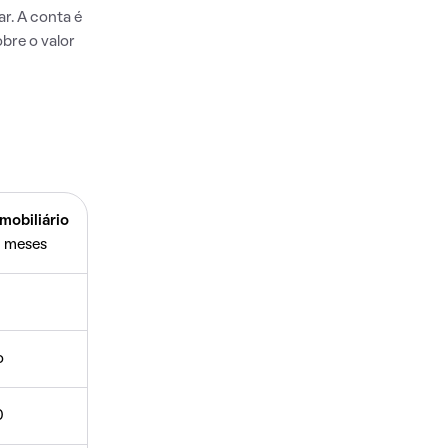
r. A conta é
bre o valor
mobiliário
 meses
o
0