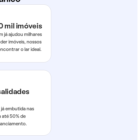
0 mil imóveis
m já ajudou milhares
der imóveis, nossos
ncontrar o lar ideal.
salidades
 já embutida nas
m até 50% de
nanciamento.