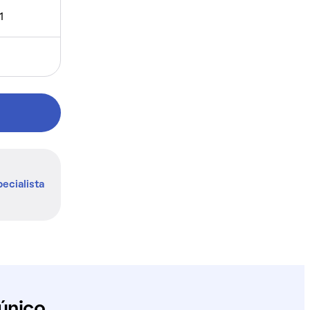
1
ecialista
único