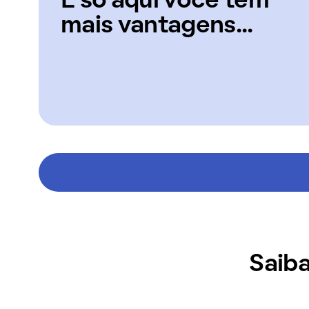
E só aqui você tem
mais vantagens...
Saiba