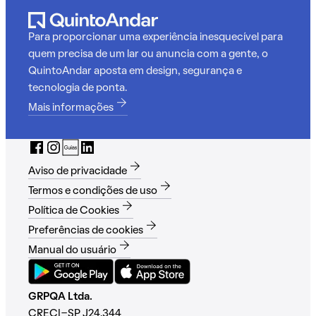
Para proporcionar uma experiência inesquecível para
quem precisa de um lar ou anuncia com a gente, o
QuintoAndar aposta em design, segurança e
tecnologia de ponta.
Mais informações
Aviso de privacidade
Termos e condições de uso
Política de Cookies
Preferências de cookies
Manual do usuário
GRPQA Ltda.
CRECI-SP J24.344