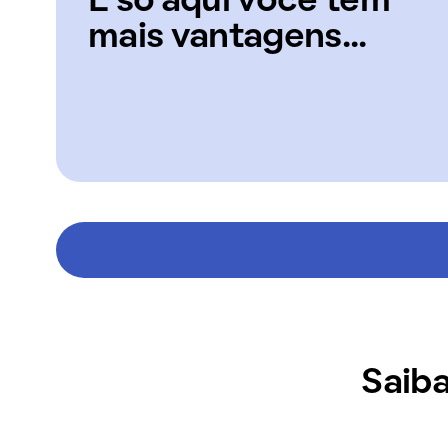
E só aqui você tem
mais vantagens...
Saiba