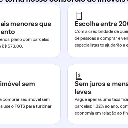
ciais menores que
Escolha entre 20
mento
Com a credibilidade de que
de pessoas a comprar e ven
nos: plano com parcelas
especialistas te ajudarão a e
de R$ 573,00.
imóvel sem
Sem juros e men
leves
a comprar seu imóvel sem
Pague apenas uma taxa fixa
da use o FGTS para turbinar
parcelas: 1,32% ao ano, co
economia em relação ao fi