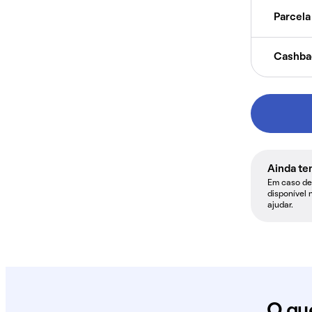
Parcela 
Cashba
Ainda te
Em caso de 
disponível 
ajudar.
O qu