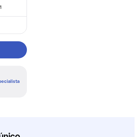
1
ecialista
único