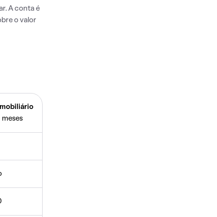
r. A conta é
bre o valor
mobiliário
 meses
o
0