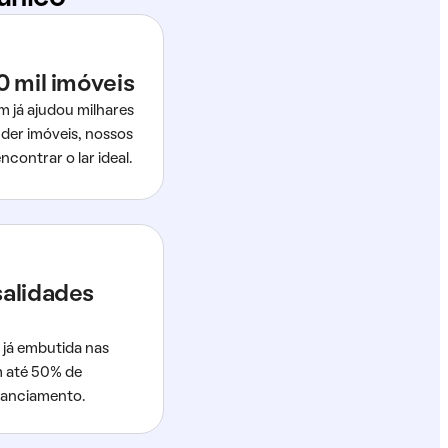
0 mil imóveis
m já ajudou milhares
der imóveis, nossos
ncontrar o lar ideal.
salidades
 já embutida nas
m até 50% de
nanciamento.