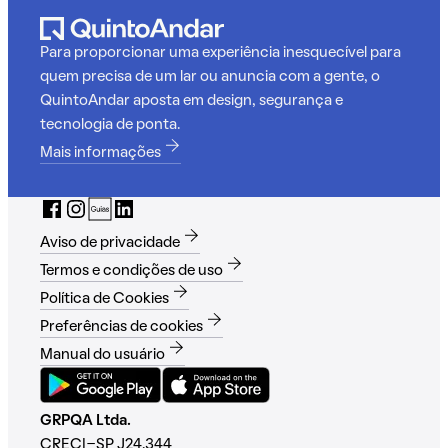
Para proporcionar uma experiência inesquecível para
quem precisa de um lar ou anuncia com a gente, o
QuintoAndar aposta em design, segurança e
tecnologia de ponta.
Mais informações
Aviso de privacidade
Termos e condições de uso
Política de Cookies
Preferências de cookies
Manual do usuário
GRPQA Ltda.
CRECI-SP J24.344