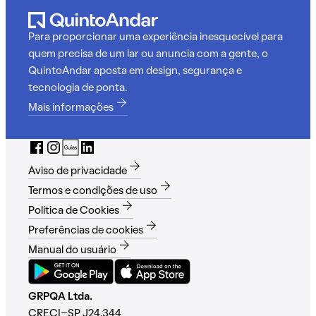
Para proporcionar uma experiência inesquecível para
quem precisa de um lar ou anuncia com a gente, o
QuintoAndar aposta em design, segurança e
tecnologia de ponta.
Mais informações
Aviso de privacidade
Termos e condições de uso
Política de Cookies
Preferências de cookies
Manual do usuário
GRPQA Ltda.
CRECI-SP J24.344