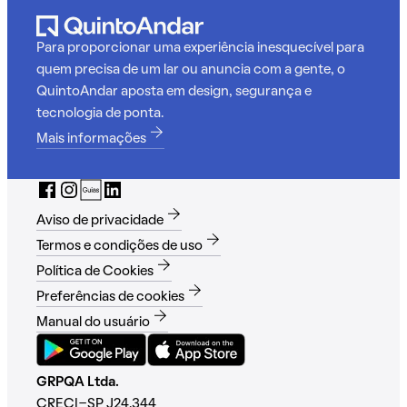
Para proporcionar uma experiência inesquecível para
quem precisa de um lar ou anuncia com a gente, o
QuintoAndar aposta em design, segurança e
tecnologia de ponta.
Mais informações
Aviso de privacidade
Termos e condições de uso
Política de Cookies
Preferências de cookies
Manual do usuário
GRPQA Ltda.
CRECI-SP J24.344