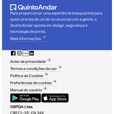
Para proporcionar uma experiência inesquecível para
quem precisa de um lar ou anuncia com a gente, o
QuintoAndar aposta em design, segurança e
tecnologia de ponta.
Mais informações
Aviso de privacidade
Termos e condições de uso
Política de Cookies
Preferências de cookies
Manual do usuário
GRPQA Ltda.
CRECI-SP J24.344