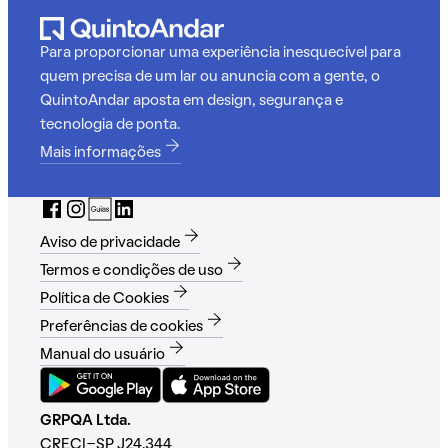
Para proporcionar uma experiência inesquecível para
quem precisa de um lar ou anuncia com a gente, o
QuintoAndar aposta em design, segurança e
tecnologia de ponta.
Mais informações
Aviso de privacidade
Termos e condições de uso
Política de Cookies
Preferências de cookies
Manual do usuário
GRPQA Ltda.
CRECI-SP J24.344