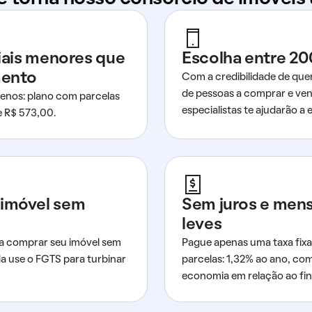
ciais menores que
Escolha entre 20
mento
Com a credibilidade de que
de pessoas a comprar e ven
nos: plano com parcelas
especialistas te ajudarão a e
de R$ 573,00.
imóvel sem
Sem juros e men
leves
a comprar seu imóvel sem
Pague apenas uma taxa fixa
da use o FGTS para turbinar
parcelas: 1,32% ao ano, co
economia em relação ao fi