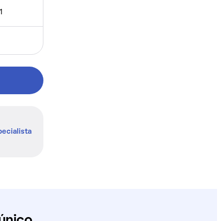
1
ecialista
único