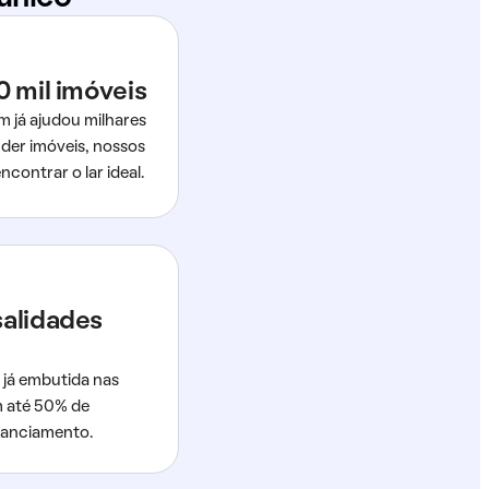
0 mil imóveis
m já ajudou milhares
der imóveis, nossos
ncontrar o lar ideal.
salidades
 já embutida nas
m até 50% de
nanciamento.