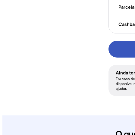
Parcela 
Cashba
Ainda te
Em caso de 
disponível 
ajudar.
O qu