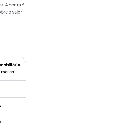
r. A conta é
bre o valor
mobiliário
 meses
o
0