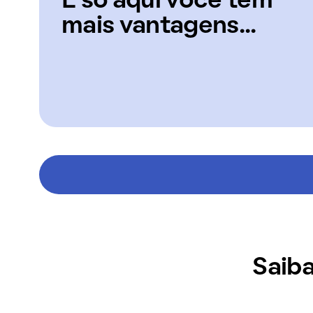
E só aqui você tem
mais vantagens...
Saiba