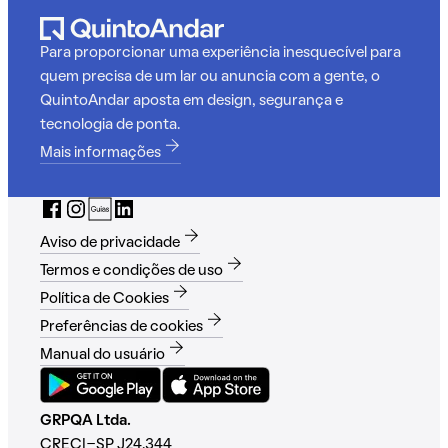
Para proporcionar uma experiência inesquecível para
quem precisa de um lar ou anuncia com a gente, o
QuintoAndar aposta em design, segurança e
tecnologia de ponta.
Mais informações
Aviso de privacidade
Termos e condições de uso
Política de Cookies
Preferências de cookies
Manual do usuário
GRPQA Ltda.
CRECI-SP J24.344