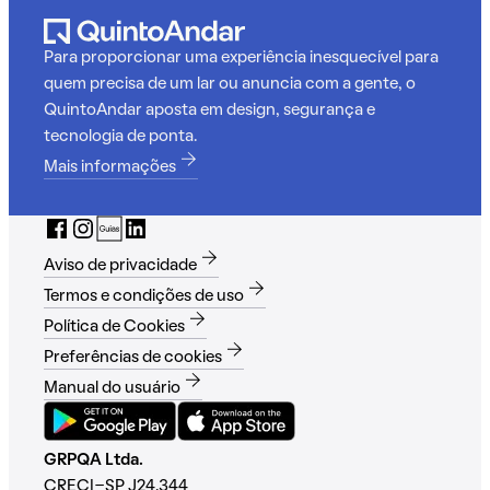
Para proporcionar uma experiência inesquecível para
quem precisa de um lar ou anuncia com a gente, o
QuintoAndar aposta em design, segurança e
tecnologia de ponta.
Mais informações
Aviso de privacidade
Termos e condições de uso
Política de Cookies
Preferências de cookies
Manual do usuário
GRPQA Ltda.
CRECI-SP J24.344