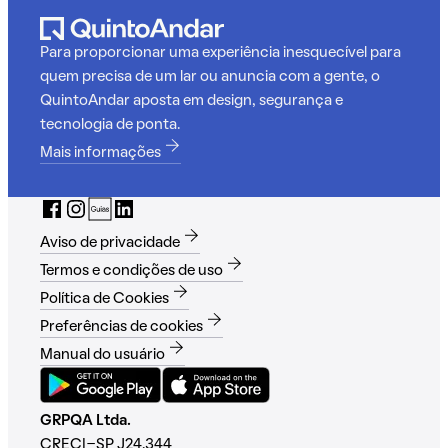
Para proporcionar uma experiência inesquecível para
quem precisa de um lar ou anuncia com a gente, o
QuintoAndar aposta em design, segurança e
tecnologia de ponta.
Mais informações
Aviso de privacidade
Termos e condições de uso
Política de Cookies
Preferências de cookies
Manual do usuário
GRPQA Ltda.
CRECI-SP J24.344