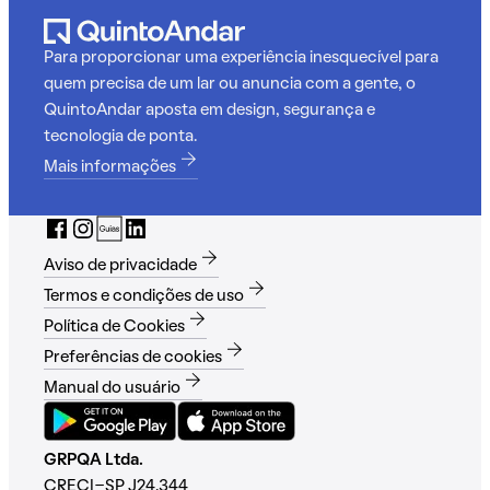
Para proporcionar uma experiência inesquecível para
quem precisa de um lar ou anuncia com a gente, o
QuintoAndar aposta em design, segurança e
tecnologia de ponta.
Mais informações
Aviso de privacidade
Termos e condições de uso
Política de Cookies
Preferências de cookies
Manual do usuário
GRPQA Ltda.
CRECI-SP J24.344