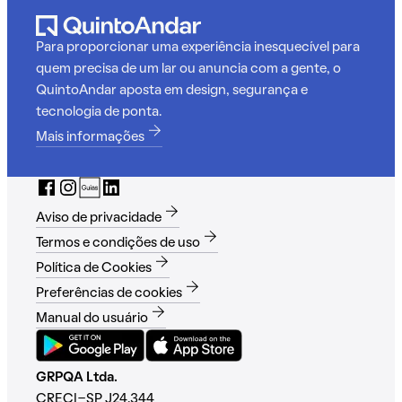
Para proporcionar uma experiência inesquecível para
quem precisa de um lar ou anuncia com a gente, o
QuintoAndar aposta em design, segurança e
tecnologia de ponta.
Mais informações
Aviso de privacidade
Termos e condições de uso
Política de Cookies
Preferências de cookies
Manual do usuário
GRPQA Ltda.
CRECI-SP J24.344