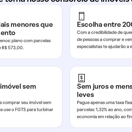
ciais menores que
Escolha entre 20
mento
Com a credibilidade de que
de pessoas a comprar e ven
nos: plano com parcelas
especialistas te ajudarão a e
de R$ 573,00.
imóvel sem
Sem juros e men
leves
a comprar seu imóvel sem
Pague apenas uma taxa fixa
da use o FGTS para turbinar
parcelas: 1,32% ao ano, co
economia em relação ao fi