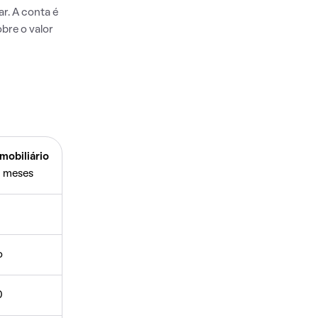
r. A conta é
bre o valor
mobiliário
 meses
o
0