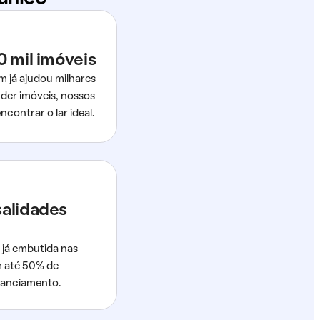
0 mil imóveis
m já ajudou milhares
der imóveis, nossos
ncontrar o lar ideal.
salidades
 já embutida nas
m até 50% de
nanciamento.