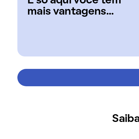
E só aqui você tem
mais vantagens...
Saiba