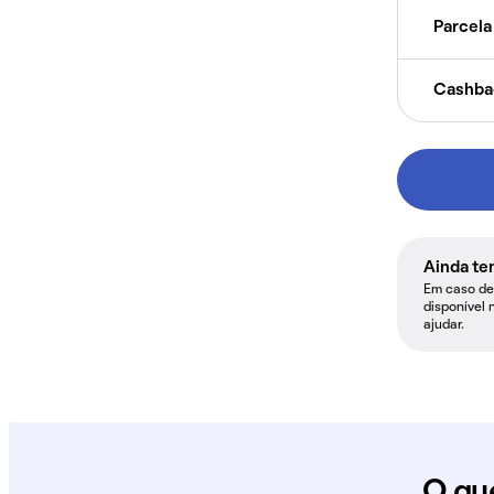
Parcela 
Cashba
Ainda te
Em caso de 
disponível 
ajudar.
O qu