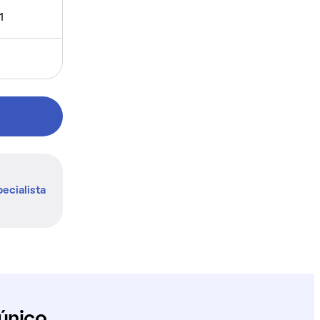
1
ecialista
único