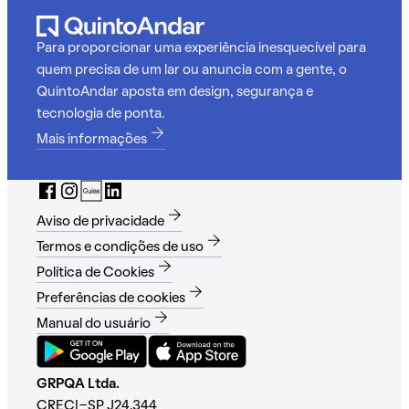
Para proporcionar uma experiência inesquecível para
quem precisa de um lar ou anuncia com a gente, o
QuintoAndar aposta em design, segurança e
tecnologia de ponta.
Mais informações
Aviso de privacidade
Termos e condições de uso
Política de Cookies
Preferências de cookies
Manual do usuário
GRPQA Ltda.
CRECI-SP J24.344