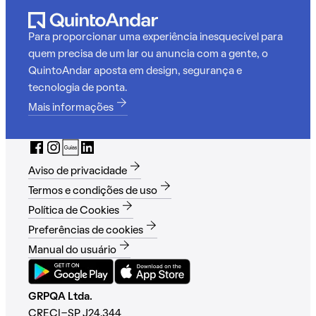
Para proporcionar uma experiência inesquecível para
quem precisa de um lar ou anuncia com a gente, o
QuintoAndar aposta em design, segurança e
tecnologia de ponta.
Mais informações
Aviso de privacidade
Termos e condições de uso
Política de Cookies
Preferências de cookies
Manual do usuário
GRPQA Ltda.
CRECI-SP J24.344