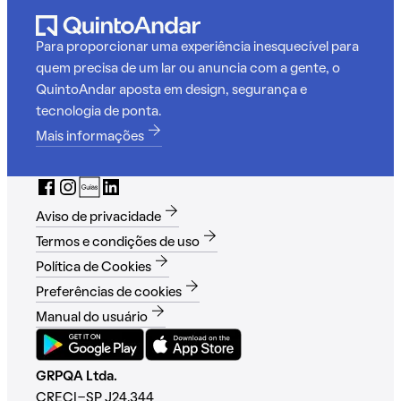
Para proporcionar uma experiência inesquecível para
quem precisa de um lar ou anuncia com a gente, o
QuintoAndar aposta em design, segurança e
tecnologia de ponta.
Mais informações
Aviso de privacidade
Termos e condições de uso
Política de Cookies
Preferências de cookies
Manual do usuário
GRPQA Ltda.
CRECI-SP J24.344