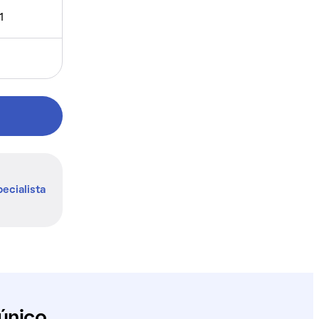
1
ecialista
único