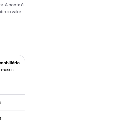
r. A conta é
bre o valor
mobiliário
 meses
o
0