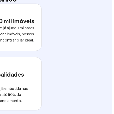
0 mil imóveis
m já ajudou milhares
der imóveis, nossos
ncontrar o lar ideal.
salidades
 já embutida nas
m até 50% de
nanciamento.