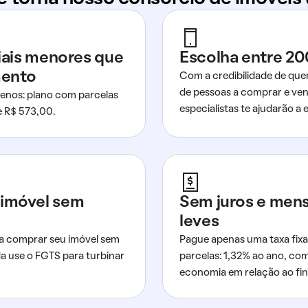
ciais menores que
Escolha entre 20
mento
Com a credibilidade de que
de pessoas a comprar e ven
nos: plano com parcelas
especialistas te ajudarão a e
de R$ 573,00.
imóvel sem
Sem juros e men
leves
a comprar seu imóvel sem
Pague apenas uma taxa fixa
da use o FGTS para turbinar
parcelas: 1,32% ao ano, co
economia em relação ao fi