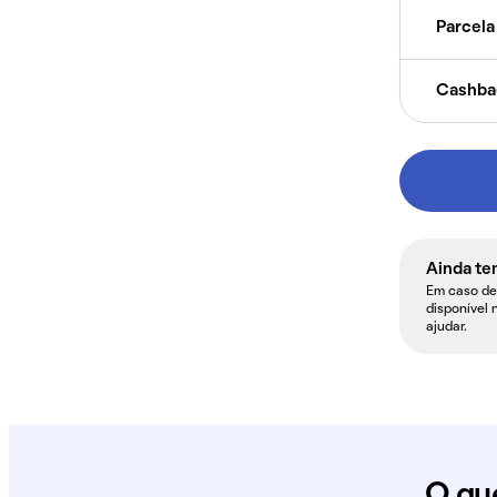
Parcela 
Cashba
Ainda te
Em caso de 
disponível 
ajudar.
O qu