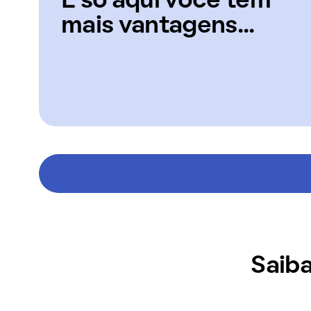
E só aqui você tem
mais vantagens...
Saiba