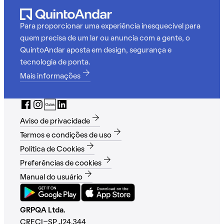
Para proporcionar uma experiência inesquecível para
quem precisa de um lar ou anuncia com a gente, o
QuintoAndar aposta em design, segurança e
tecnologia de ponta.
Mais informações
Aviso de privacidade
Termos e condições de uso
Política de Cookies
Preferências de cookies
Manual do usuário
GRPQA Ltda.
CRECI-SP J24.344