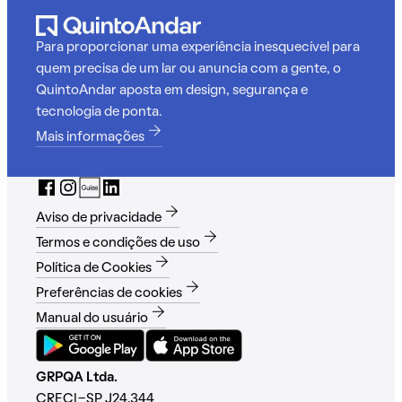
Para proporcionar uma experiência inesquecível para
quem precisa de um lar ou anuncia com a gente, o
QuintoAndar aposta em design, segurança e
tecnologia de ponta.
Mais informações
Aviso de privacidade
Termos e condições de uso
Política de Cookies
Preferências de cookies
Manual do usuário
GRPQA Ltda.
CRECI-SP J24.344