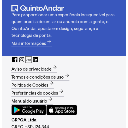
Para proporcionar uma experiência inesquecível para
quem precisa de um lar ou anuncia com a gente, o
QuintoAndar aposta em design, segurança e
tecnologia de ponta.
Mais informações
Aviso de privacidade
Termos e condições de uso
Política de Cookies
Preferências de cookies
Manual do usuário
GRPQA Ltda.
CRECI-SP J24.344