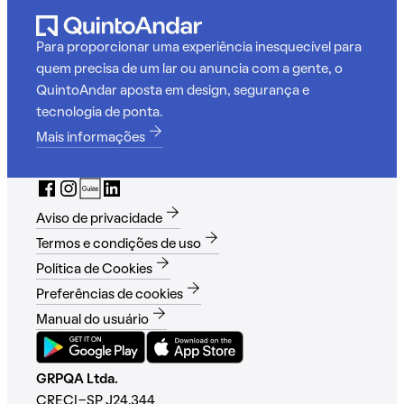
Para proporcionar uma experiência inesquecível para
quem precisa de um lar ou anuncia com a gente, o
QuintoAndar aposta em design, segurança e
tecnologia de ponta.
Mais informações
Aviso de privacidade
Termos e condições de uso
Política de Cookies
Preferências de cookies
Manual do usuário
GRPQA Ltda.
CRECI-SP J24.344