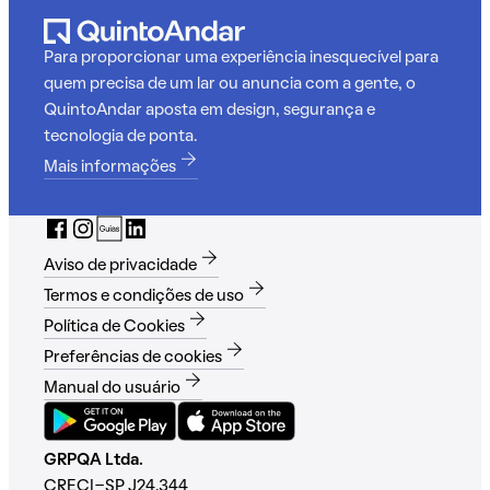
Para proporcionar uma experiência inesquecível para
quem precisa de um lar ou anuncia com a gente, o
QuintoAndar aposta em design, segurança e
tecnologia de ponta.
Mais informações
Aviso de privacidade
Termos e condições de uso
Política de Cookies
Preferências de cookies
Manual do usuário
GRPQA Ltda.
CRECI-SP J24.344