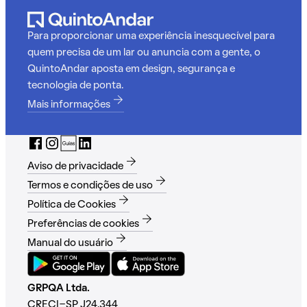
Para proporcionar uma experiência inesquecível para
quem precisa de um lar ou anuncia com a gente, o
QuintoAndar aposta em design, segurança e
tecnologia de ponta.
Mais informações
Aviso de privacidade
Termos e condições de uso
Política de Cookies
Preferências de cookies
Manual do usuário
GRPQA Ltda.
CRECI-SP J24.344