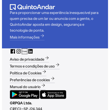
Para proporcionar uma experiência inesquecível para
quem precisa de um lar ou anuncia com a gente, o
QuintoAndar aposta em design, segurança e
tecnologia de ponta.
Mais informações
Aviso de privacidade
Termos e condições de uso
Política de Cookies
Preferências de cookies
Manual do usuário
GRPQA Ltda.
CRECI-SP J24.344