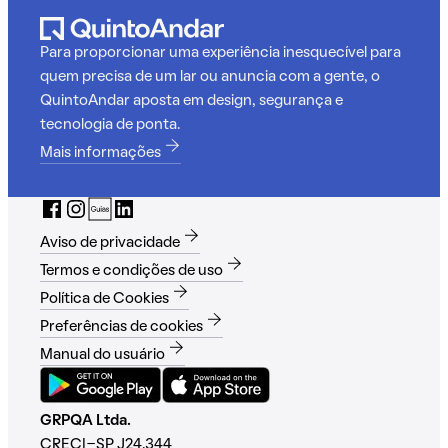
Para proporcionar uma experiência inesquecível para
quem precisa de um lar ou anuncia com a gente, o
QuintoAndar aposta em design, segurança e
tecnologia de ponta.
Mais informações
Aviso de privacidade
Termos e condições de uso
Política de Cookies
Preferências de cookies
Manual do usuário
GRPQA Ltda.
CRECI-SP J24.344