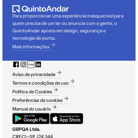
Para proporcionar uma experiência inesquecível para
quem precisa de um lar ou anuncia com a gente, o
QuintoAndar aposta em design, segurança e
tecnologia de ponta.
Mais informações
Aviso de privacidade
Termos e condições de uso
Política de Cookies
Preferências de cookies
Manual do usuário
GRPQA Ltda.
CRECI-SP J24.344