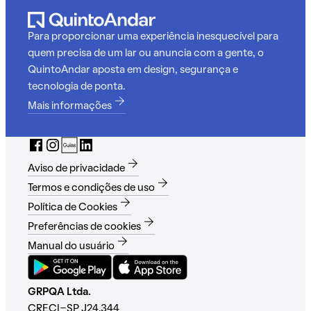
Para proporcionar uma experiência inesquecível para
quem precisa de um lar ou anuncia com a gente, o
QuintoAndar aposta em design, segurança e
tecnologia de ponta.
Mais informações
Aviso de privacidade
Termos e condições de uso
Política de Cookies
Preferências de cookies
Manual do usuário
GRPQA Ltda.
CRECI-SP J24.344