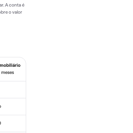
r. A conta é
bre o valor
mobiliário
 meses
o
0