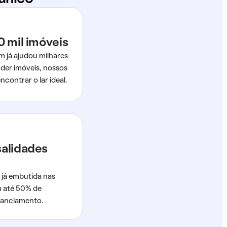
0 mil imóveis
m já ajudou milhares
der imóveis, nossos
ncontrar o lar ideal.
salidades
 já embutida nas
m até 50% de
nanciamento.