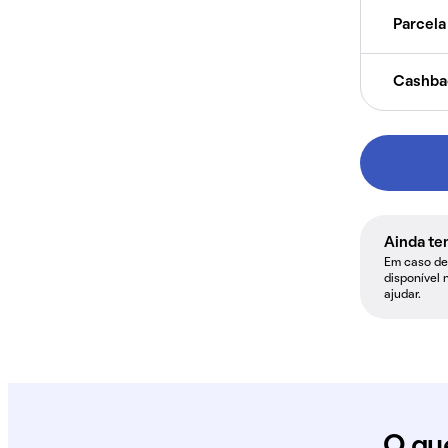
Parcela 
Cashba
Ainda te
Em caso de 
disponível 
ajudar.
O qu