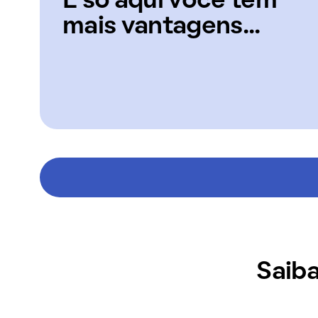
E só aqui você tem
mais vantagens...
Saiba