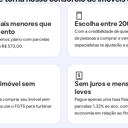
ciais menores que
Escolha entre 20
mento
Com a credibilidade de que
de pessoas a comprar e ven
nos: plano com parcelas
especialistas te ajudarão a e
de R$ 573,00.
imóvel sem
Sem juros e men
leves
a comprar seu imóvel sem
Pague apenas uma taxa fixa
da use o FGTS para turbinar
parcelas: 1,32% ao ano, co
economia em relação ao fi