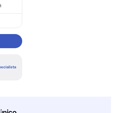
1
ecialista
único