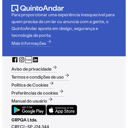
Para proporcionar uma experiência inesquecível para
quem precisa de um lar ou anuncia com a gente, o
QuintoAndar aposta em design, segurança e
tecnologia de ponta.
Mais informações
Aviso de privacidade
Termos e condições de uso
Política de Cookies
Preferências de cookies
Manual do usuário
GRPQA Ltda.
CRECI-SP J24.344