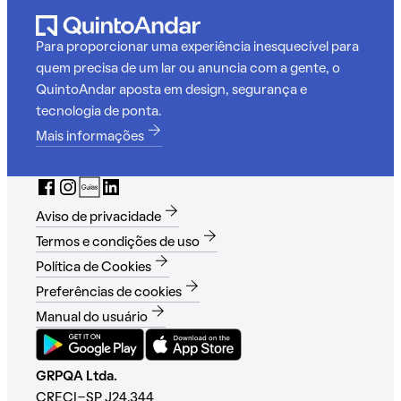
Para proporcionar uma experiência inesquecível para
quem precisa de um lar ou anuncia com a gente, o
QuintoAndar aposta em design, segurança e
tecnologia de ponta.
Mais informações
Aviso de privacidade
Termos e condições de uso
Política de Cookies
Preferências de cookies
Manual do usuário
GRPQA Ltda.
CRECI-SP J24.344