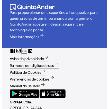
Para proporcionar uma experiência inesquecível para
quem precisa de um lar ou anuncia com a gente, o
QuintoAndar aposta em design, segurança e
tecnologia de ponta.
Mais informações
Aviso de privacidade
Termos e condições de uso
Política de Cookies
Preferências de cookies
Manual do usuário
GRPQA Ltda.
CRECI-SP J24.344