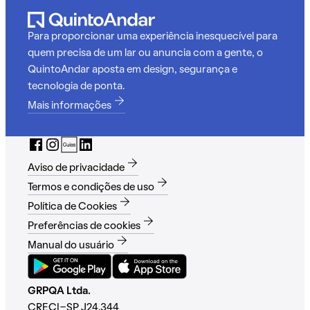
Para proporcionar uma experiência inesquecível para
quem precisa de um lar ou anuncia com a gente, o
QuintoAndar aposta em design, segurança e
tecnologia de ponta.
Mais informações
Aviso de privacidade
Termos e condições de uso
Política de Cookies
Preferências de cookies
Manual do usuário
GRPQA Ltda.
CRECI-SP J24.344