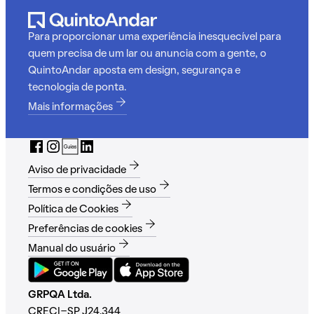
Para proporcionar uma experiência inesquecível para
quem precisa de um lar ou anuncia com a gente, o
QuintoAndar aposta em design, segurança e
tecnologia de ponta.
Mais informações
Aviso de privacidade
Termos e condições de uso
Política de Cookies
Preferências de cookies
Manual do usuário
GRPQA Ltda.
CRECI-SP J24.344