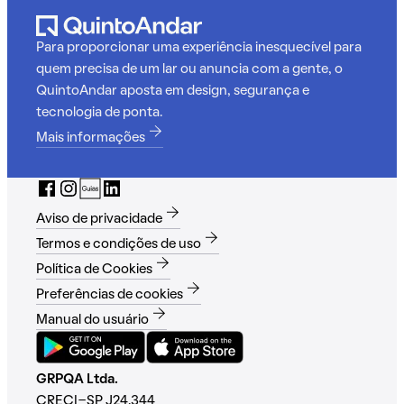
Para proporcionar uma experiência inesquecível para
quem precisa de um lar ou anuncia com a gente, o
QuintoAndar aposta em design, segurança e
tecnologia de ponta.
Mais informações
Aviso de privacidade
Termos e condições de uso
Política de Cookies
Preferências de cookies
Manual do usuário
GRPQA Ltda.
CRECI-SP J24.344