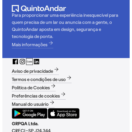
Para proporcionar uma experiência inesquecível para
quem precisa de um lar ou anuncia com a gente, o
QuintoAndar aposta em design, segurança e
tecnologia de ponta.
Mais informações
Aviso de privacidade
Termos e condições de uso
Política de Cookies
Preferências de cookies
Manual do usuário
GRPQA Ltda.
CRECI-SP J24.344