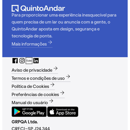
Para proporcionar uma experiência inesquecível para
quem precisa de um lar ou anuncia com a gente, o
QuintoAndar aposta em design, segurança e
tecnologia de ponta.
Mais informações
Aviso de privacidade
Termos e condições de uso
Política de Cookies
Preferências de cookies
Manual do usuário
GRPQA Ltda.
CRECI-SP J24.344