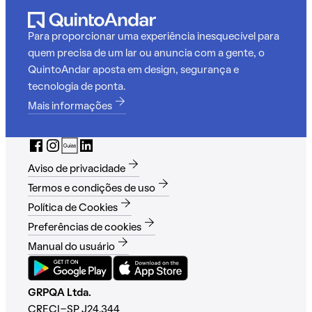
Para proporcionar uma experiência inesquecível para
quem precisa de um lar ou anuncia com a gente, o
QuintoAndar aposta em design, segurança e
tecnologia de ponta.
Mais informações
Aviso de privacidade
Termos e condições de uso
Política de Cookies
Preferências de cookies
Manual do usuário
GRPQA Ltda.
CRECI-SP J24.344