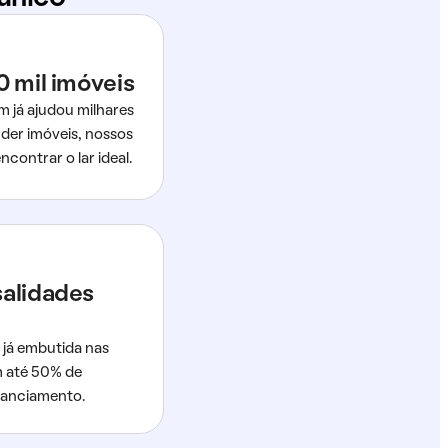
0 mil imóveis
m já ajudou milhares
der imóveis, nossos
ncontrar o lar ideal.
salidades
 já embutida nas
m até 50% de
nanciamento.