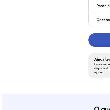
Parcela 
Cashba
Ainda te
Em caso de 
disponível 
ajudar.
O qu