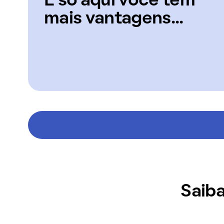
E só aqui você tem
mais vantagens...
Saiba