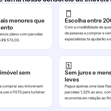
ciais menores que
Escolha entre 20
mento
Com a credibilidade de que
de pessoas a comprar e ven
nos: plano com parcelas
especialistas te ajudarão a e
de R$ 573,00.
imóvel sem
Sem juros e men
leves
a comprar seu imóvel sem
Pague apenas uma taxa fixa
da use o FGTS para turbinar
parcelas: 1,32% ao ano, co
economia em relação ao fi