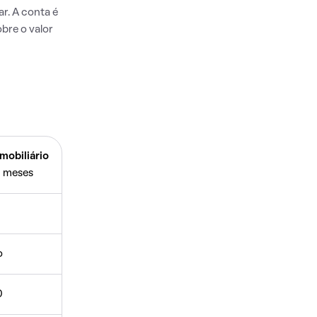
r. A conta é
bre o valor
mobiliário
 meses
o
0