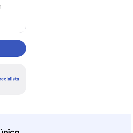
1
ecialista
único