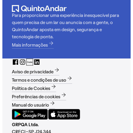
Para proporcionar uma experiência inesquecível para
quem precisa de um lar ou anuncia com a gente, o
QuintoAndar aposta em design, segurança e
tecnologia de ponta.
Mais informações
Aviso de privacidade
Termos e condições de uso
Política de Cookies
Preferências de cookies
Manual do usuário
GRPQA Ltda.
CRECI-SP J24.344