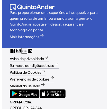
Para proporcionar uma experiência inesquecível para
quem precisa de um lar ou anuncia com a gente, o
QuintoAndar aposta em design, segurança e
tecnologia de ponta.
Mais informações
Aviso de privacidade
Termos e condições de uso
Política de Cookies
Preferências de cookies
Manual do usuário
GRPQA Ltda.
CRECI-SP J24.344