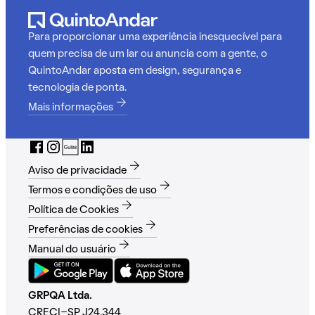
Para proporcionar uma experiência inesquecível para
quem precisa de um lar ou anuncia com a gente, o
QuintoAndar aposta em design, segurança e
tecnologia de ponta.
Mais informações
Aviso de privacidade
Termos e condições de uso
Política de Cookies
Preferências de cookies
Manual do usuário
GRPQA Ltda.
CRECI-SP J24.344