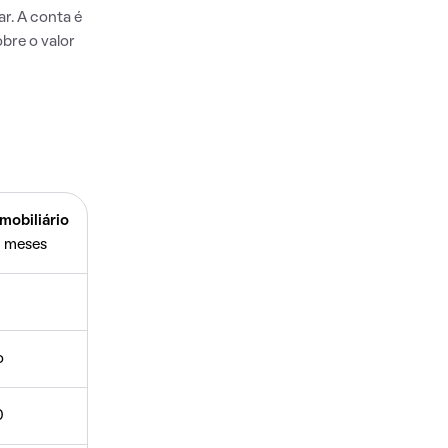
r. A conta é
bre o valor
mobiliário
 meses
o
0