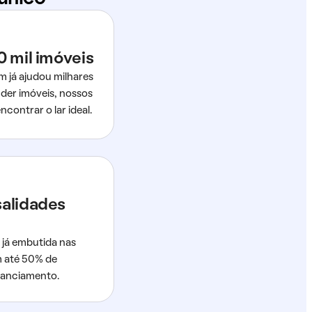
0 mil imóveis
m já ajudou milhares
der imóveis, nossos
ncontrar o lar ideal.
salidades
 já embutida nas
m até 50% de
nanciamento.