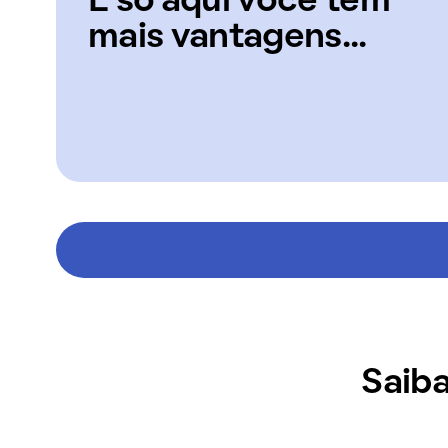
E só aqui você tem
mais vantagens...
Saiba