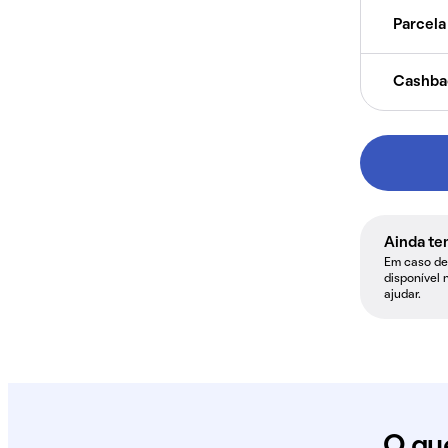
Parcela 
Cashba
Ainda te
Em caso de 
disponível 
ajudar.
O qu