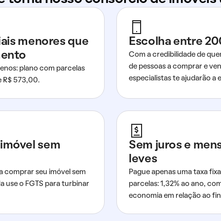
ciais menores que
Escolha entre 20
mento
Com a credibilidade de que
de pessoas a comprar e ven
nos: plano com parcelas
especialistas te ajudarão a e
de R$ 573,00.
imóvel sem
Sem juros e men
leves
a comprar seu imóvel sem
Pague apenas uma taxa fixa
da use o FGTS para turbinar
parcelas: 1,32% ao ano, co
economia em relação ao fi