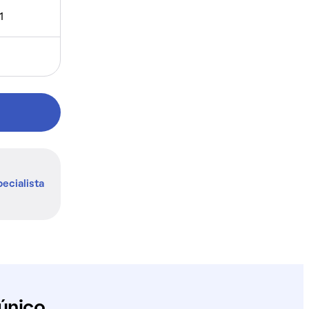
1
ecialista
único