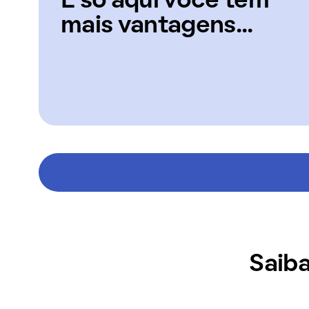
E só aqui você tem
mais vantagens...
Saiba