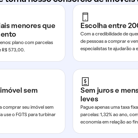
ciais menores que
Escolha entre 20
mento
Com a credibilidade de que
de pessoas a comprar e ven
nos: plano com parcelas
especialistas te ajudarão a e
de R$ 573,00.
imóvel sem
Sem juros e men
leves
a comprar seu imóvel sem
Pague apenas uma taxa fixa
da use o FGTS para turbinar
parcelas: 1,32% ao ano, co
economia em relação ao fi