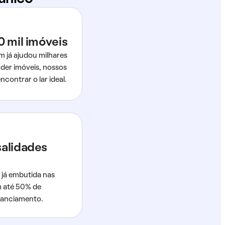
0 mil imóveis
m já ajudou milhares
der imóveis, nossos
ncontrar o lar ideal.
salidades
 já embutida nas
m até 50% de
nanciamento.