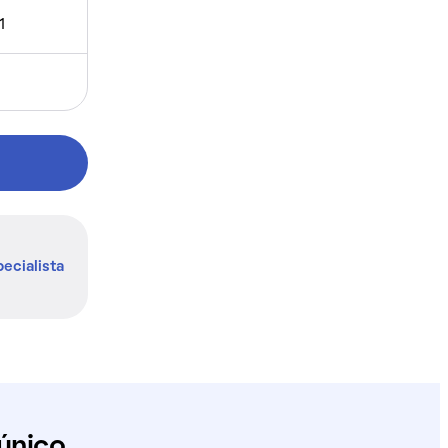
1
ecialista
único