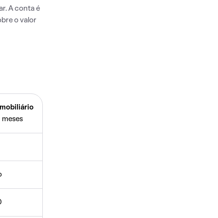
r. A conta é
bre o valor
mobiliário
 meses
o
0