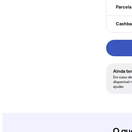
Parcela 
Cashba
Ainda te
Em caso de 
disponível 
ajudar.
O qu