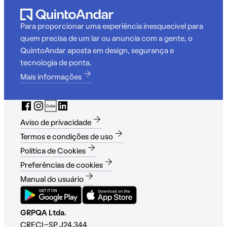
Para proporcionar uma experiência inesquecível para
quem precisa de um lar ou anuncia com a gente, o
QuintoAndar aposta em design, segurança e
tecnologia de ponta.
Mais informações
Aviso de privacidade
Termos e condições de uso
Política de Cookies
Preferências de cookies
Manual do usuário
GRPQA Ltda.
CRECI-SP J24.344