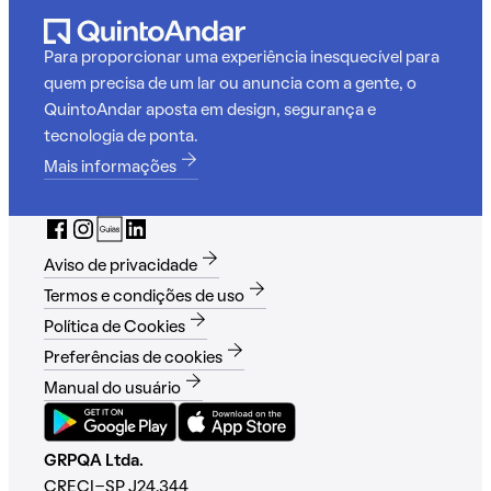
Para proporcionar uma experiência inesquecível para
quem precisa de um lar ou anuncia com a gente, o
QuintoAndar aposta em design, segurança e
tecnologia de ponta.
Mais informações
Aviso de privacidade
Termos e condições de uso
Política de Cookies
Preferências de cookies
Manual do usuário
GRPQA Ltda.
CRECI-SP J24.344