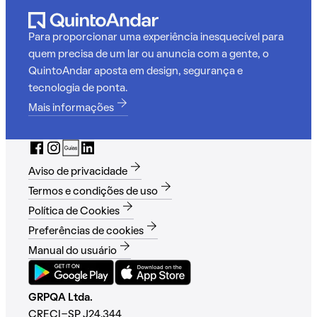
Para proporcionar uma experiência inesquecível para
quem precisa de um lar ou anuncia com a gente, o
QuintoAndar aposta em design, segurança e
tecnologia de ponta.
Mais informações
Aviso de privacidade
Termos e condições de uso
Política de Cookies
Preferências de cookies
Manual do usuário
GRPQA Ltda.
CRECI-SP J24.344