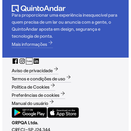
Para proporcionar uma experiência inesquecível para
quem precisa de um lar ou anuncia com a gente, o
QuintoAndar aposta em design, segurança e
tecnologia de ponta.
Mais informações
Aviso de privacidade
Termos e condições de uso
Política de Cookies
Preferências de cookies
Manual do usuário
GRPQA Ltda.
CRECI-SP J24.344