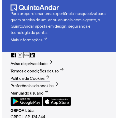
Para proporcionar uma experiência inesquecível para
quem precisa de um lar ou anuncia com a gente, o
QuintoAndar aposta em design, segurança e
tecnologia de ponta.
Mais informações
Aviso de privacidade
Termos e condições de uso
Política de Cookies
Preferências de cookies
Manual do usuário
GRPQA Ltda.
CRECI-SP J24.344